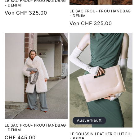
LE SAC FROU- FROU HANDBAG
- DENIM
LE SAC FROU- FROU HANDBAG
Normaler
Von CHF 325.00
- DENIM
Preis
Normaler
Von CHF 325.00
Preis
Ausverkauft
LE SAC FROU- FROU HANDBAG
- DENIM
LE COUSSIN LEATHER CLUTCH
Normaler
CHF 445.00
- BEIGE