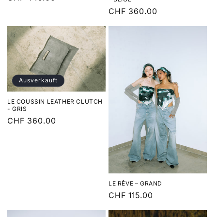
Preis
Normaler
CHF 360.00
Preis
Ausverkauft
LE COUSSIN LEATHER CLUTCH
- GRIS
Normaler
CHF 360.00
Preis
LE RÊVE – GRAND
Normaler
CHF 115.00
Preis