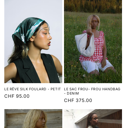
LE SAC FROU- FROU HANDBAG
LE RÊVE SILK FOULARD - PETIT
- DENIM
Normaler
CHF 95.00
Normaler
CHF 375.00
Preis
Preis