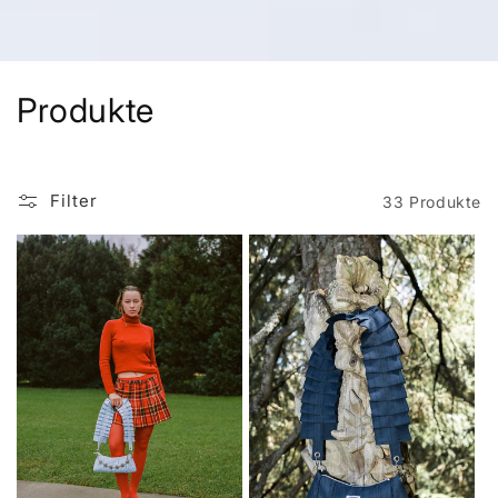
K
Produkte
a
t
Filter
33 Produkte
e
g
o
r
i
e