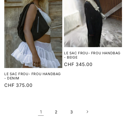
LE SAC FROU- FROU HANDBAG
- BEIGE
Normaler
CHF 345.00
Preis
LE SAC FROU- FROU HANDBAG
- DENIM
Normaler
CHF 375.00
Preis
1
2
3